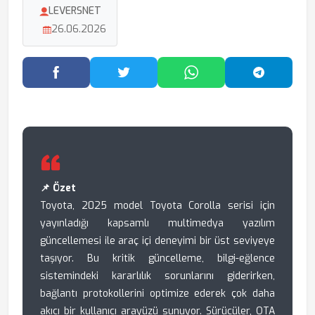
LEVERSNET
26.06.2026
Facebook'ta Paylaş
Twitter'da Paylaş
WhatsApp'ta Paylaş
Telegram
📌 Özet
Toyota, 2025 model Toyota Corolla serisi için
yayınladığı kapsamlı multimedya yazılım
güncellemesi ile araç içi deneyimi bir üst seviyeye
taşıyor. Bu kritik güncelleme, bilgi-eğlence
sistemindeki kararlılık sorunlarını giderirken,
bağlantı protokollerini optimize ederek çok daha
akıcı bir kullanıcı arayüzü sunuyor. Sürücüler, OTA