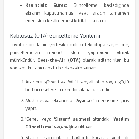
Kesintisiz Süreç:
Güncelleme başladığında
ekranın kapatılmaması veya aracın tamamen
enerjisinin kesilmemesi kritik bir kuraldır.
Kablosuz (OTA) Güncelleme Yöntemi
Toyota Corolla'nın yerleşik modem teknolojisi sayesinde,
güncellemeleri manuel işlem yapmadan almak
mümkündür.
Over-the-Air (OTA)
olarak adlandırılan bu
yöntem, kullanıcı dostu bir deneyim sunar:
Aracınızı güvenli ve Wi-Fi sinyali olan veya güçlü
bir hücresel veri çeken bir alana park edin.
Multimedya ekranında
'Ayarlar'
menüsüne giriş
yapın.
'Genel' veya 'Sistem' sekmesi altındaki
'Yazılım
Güncelleme'
seçeneğine tıklayın.
Sistem, sunucularla bağlantı kurarak yeni bir