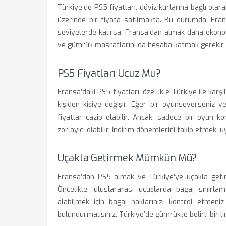
Türkiye’de PS5 fiyatları, döviz kurlarına bağlı ol
üzerinde bir fiyata satılmakta. Bu durumda, Fran
seviyelerde kalırsa, Fransa’dan almak daha ekonomik
ve gümrük masraflarını da hesaba katmak gerekir.
PS5 Fiyatları Ucuz Mu?
Fransa’daki PS5 fiyatları, özellikle Türkiye ile karş
kişiden kişiye değişir. Eğer bir oyunseverseniz v
fiyatlar cazip olabilir. Ancak, sadece bir oyun k
zorlayıcı olabilir. İndirim dönemlerini takip etmek, 
Uçakla Getirmek Mümkün Mü?
Fransa’dan PS5 almak ve Türkiye’ye uçakla geti
Öncelikle, uluslararası uçuşlarda bagaj sınırla
alabilmek için bagaj haklarınızı kontrol etmeni
bulundurmalısınız. Türkiye’de gümrükte belirli bir l