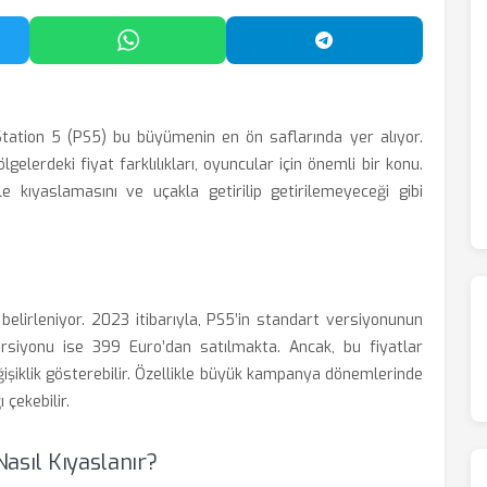
'da Paylaş
WhatsApp'ta Paylaş
Telegram'da Payl
tation 5 (PS5) bu büyümenin en ön saflarında yer alıyor.
lgelerdeki fiyat farklılıkları, oyuncular için önemli bir konu.
le kıyaslamasını ve uçakla getirilip getirilemeyeceği gibi
 belirleniyor. 2023 itibarıyla, PS5’in standart versiyonunun
versiyonu ise 399 Euro’dan satılmakta. Ancak, bu fiyatlar
ğişiklik gösterebilir. Özellikle büyük kampanya dönemlerinde
 çekebilir.
Nasıl Kıyaslanır?