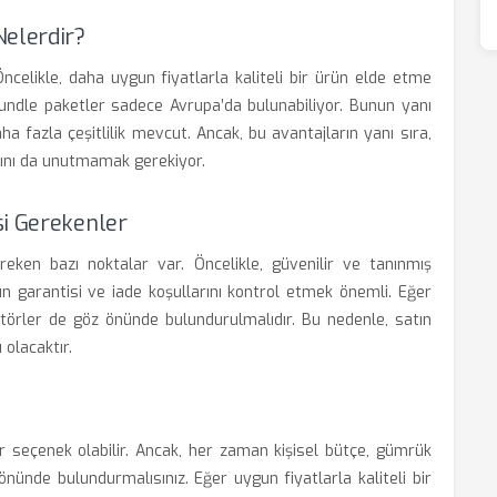
Nelerdir?
ncelikle, daha uygun fiyatlarla kaliteli bir ürün elde etme
 bundle paketler sadece Avrupa’da bulunabiliyor. Bunun yanı
a fazla çeşitlilik mevcut. Ancak, bu avantajların yanı sıra,
rını da unutmamak gerekiyor.
si Gerekenler
eken bazı noktalar var. Öncelikle, güvenilir ve tanınmış
ün garantisi ve iade koşullarını kontrol etmek önemli. Eğer
faktörler de göz önünde bulundurulmalıdır. Bu nedenle, satın
olacaktır.
r seçenek olabilir. Ancak, her zaman kişisel bütçe, gümrük
önünde bulundurmalısınız. Eğer uygun fiyatlarla kaliteli bir