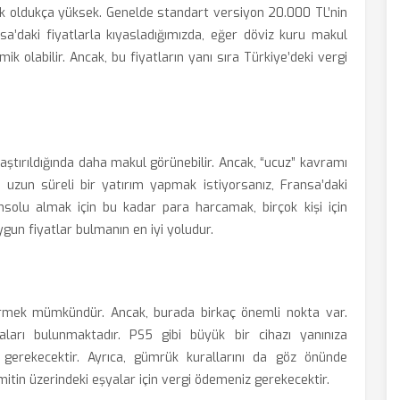
arak oldukça yüksek. Genelde standart versiyon 20.000 TL’nin
sa’daki fiyatlarla kıyasladığımızda, eğer döviz kuru makul
 olabilir. Ancak, bu fiyatların yanı sıra Türkiye’deki vergi
ılaştırıldığında daha makul görünebilir. Ancak, “ucuz” kavramı
e uzun süreli bir yatırım yapmak istiyorsanız, Fransa’daki
onsolu almak için bu kadar para harcamak, birçok kişi için
uygun fiyatlar bulmanın en iyi yoludur.
rmek mümkündür. Ancak, burada birkaç önemli nokta var.
maları bulunmaktadır. PS5 gibi büyük bir cihazı yanınıza
z gerekecektir. Ayrıca, gümrük kurallarını da göz önünde
imitin üzerindeki eşyalar için vergi ödemeniz gerekecektir.