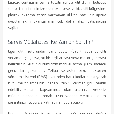
kauçuk contaların temiz tutulması ve kilit dilinin bölgesi,
toz birikimini minimize eder. Menteşe ve kilit dili bölgesine,
plastik aksama zarar vermeyen silikon bazlı bir sprey
uygulamak, mekanizmanın çok daha akıcı çalışmasını
sağlar.
Servis Müdahalesi Ne Zaman Şarttır?
Eğer kilit motorundan garip sesler (çatırtı veya sürekli
vınlama) geliyorsa, bu bir dişli arızası veya motor yanması
belirtisidir. Bu tür durumlarda manuel açma işlemi sadece
geçici bir çözümdür. Yetkili servisler, aracın batarya
yönetim sistemi (BMS) üzerinden hata kodlarını okuyarak
kilit mekanizmasının neden tepki vermediğini teşhis
edebilir. Garanti kapsamında olan aracınıza yetkisiz
müdahalelerde bulunmak, uzun vadede elektrik aksam
garantinizin geçersiz kalmasına neden olabilir.
Renault Megane E-Tech şarj kapağı sorunu, doğru