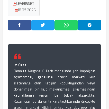
LEVERSNET
18.05.2026
Facebook'ta Paylaş
Twitter'da Paylaş
WhatsApp'ta Paylaş
Telegram
📌 Özet
Renault Megane E-Tech modelinde şarj kapağının
açılmaması, genellikle aracın merkezi kilit
sistemiyle olan iletişim kopukluğundan veya
donanımsal bir kilit mekanizması sıkışmasından
kaynaklanan yaygın bir teknik aksaklıktır.
Kullanıcılar bu durumla karşılaştıklarında öncelikle
aracın merkezi kilidini birkaç kez devreye alıp