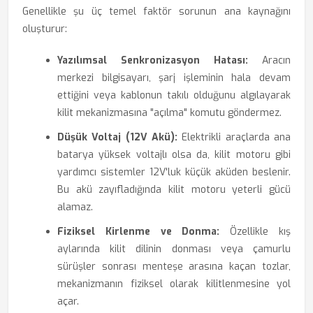
Genellikle şu üç temel faktör sorunun ana kaynağını
oluşturur:
Yazılımsal Senkronizasyon Hatası:
Aracın
merkezi bilgisayarı, şarj işleminin hala devam
ettiğini veya kablonun takılı olduğunu algılayarak
kilit mekanizmasına "açılma" komutu göndermez.
Düşük Voltaj (12V Akü):
Elektrikli araçlarda ana
batarya yüksek voltajlı olsa da, kilit motoru gibi
yardımcı sistemler 12V'luk küçük aküden beslenir.
Bu akü zayıfladığında kilit motoru yeterli gücü
alamaz.
Fiziksel Kirlenme ve Donma:
Özellikle kış
aylarında kilit dilinin donması veya çamurlu
sürüşler sonrası menteşe arasına kaçan tozlar,
mekanizmanın fiziksel olarak kilitlenmesine yol
açar.