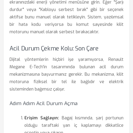
ekranınızdaki enerji yönetimi menüsüne girin. Eğer "Şarjı
durdur" veya "Kabloyu serbest bırak" gibi bir seçenek
aktifse bunu manuel olarak tetikleyin. Sistem, yazılımsal
bir hata kodu veriyorsa bu komut sayesinde kilit
motorunu manuel olarak serbest bırakacaktır.
Acil Durum Çekme Kolu: Son Çare
Dijital yöntemlerin hiçbiri işe yaramıyorsa, Renault
Megane E-Tech'in tasarımında bulunan acil durum
mekanizmasına başvurmanız gerekir. Bu mekanizma, kilit
motoruna fiziksel bir tel ile bağlıdır ve elektrik
sisteminden bağımsız çalışır.
Adım Adım Acil Durum Açma
Erişim Sağlayın:
Bagaj kısmında, şarj portunun
olduğu taraftaki yan iç kaplamayı dikkatlice
esnetin veya çıkarın.