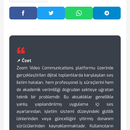
Facebook'ta Paylaş
Twitter'da Paylaş
WhatsApp'ta Paylaş
Telegram
📌 Özet
Zoom Video Communications platformu üzerinde
gerçekleştirilen dijital toplantılarda karşılaşılan ses
iletim hataları, hem profesyonel iş süreçlerini hem
de akademik verimliliği doğrudan sekteye uğratan
teknik bir problemdir. Bu aksaklıklar genellikle
yanlış yapılandırılmış uygulama içi ses
ayarlarından, işletim sistemi düzeyindeki gizlilik
izinlerinden veya güncelliğini yitirmiş donanım
sürücülerinden kaynaklanmaktadır. Kullanıcıların