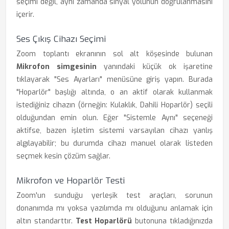
seçimi değil, aynı zamanda sinyal yolunun doğrulanmasını
içerir.
Ses Çıkış Cihazı Seçimi
Zoom toplantı ekranının sol alt köşesinde bulunan
Mikrofon simgesinin
yanındaki küçük ok işaretine
tıklayarak "Ses Ayarları" menüsüne giriş yapın. Burada
"Hoparlör" başlığı altında, o an aktif olarak kullanmak
istediğiniz cihazın (örneğin: Kulaklık, Dahili Hoparlör) seçili
olduğundan emin olun. Eğer "Sistemle Aynı" seçeneği
aktifse, bazen işletim sistemi varsayılan cihazı yanlış
algılayabilir; bu durumda cihazı manuel olarak listeden
seçmek kesin çözüm sağlar.
Mikrofon ve Hoparlör Testi
Zoom'un sunduğu yerleşik test araçları, sorunun
donanımda mı yoksa yazılımda mı olduğunu anlamak için
altın standarttır.
Test Hoparlörü
butonuna tıkladığınızda