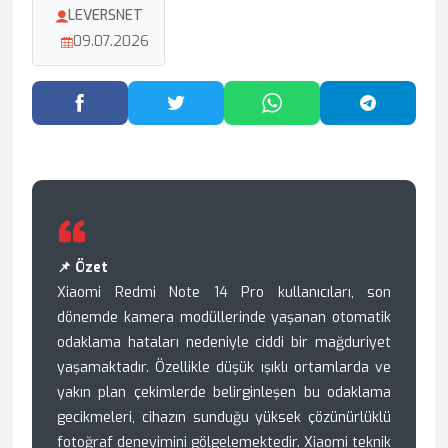
LEVERSNET
09.07.2026
Facebook'ta Paylaş
Twitter'da Paylaş
WhatsApp'ta Paylaş
Telegram
📌 Özet
Xiaomi Redmi Note 14 Pro kullanıcıları, son
dönemde kamera modüllerinde yaşanan otomatik
odaklama hataları nedeniyle ciddi bir mağduriyet
yaşamaktadır. Özellikle düşük ışıklı ortamlarda ve
yakın plan çekimlerde belirginleşen bu odaklama
gecikmeleri, cihazın sunduğu yüksek çözünürlüklü
fotoğraf deneyimini gölgelemektedir. Xiaomi teknik