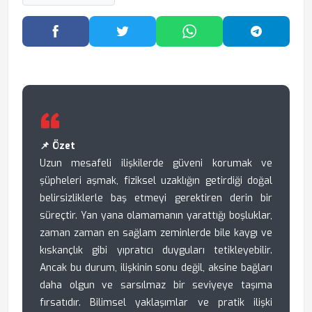
Facebook'ta Paylaş
Twitter'da Paylaş
WhatsApp'ta Paylaş
Telegram
📌 Özet
Uzun mesafeli ilişkilerde güveni korumak ve
şüpheleri aşmak, fiziksel uzaklığın getirdiği doğal
belirsizliklerle baş etmeyi gerektiren derin bir
süreçtir. Yan yana olamamanın yarattığı boşluklar,
zaman zaman en sağlam zeminlerde bile kaygı ve
kıskançlık gibi yıpratıcı duyguları tetikleyebilir.
Ancak bu durum, ilişkinin sonu değil, aksine bağları
daha olgun ve sarsılmaz bir seviyeye taşıma
fırsatıdır. Bilimsel yaklaşımlar ve pratik ilişki