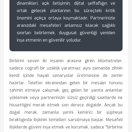
dinamikleri, açık iletişimin, dijital şeffaflığın ve
ortak gelecek planlarının bu süreçteki kritik
önemini açıkça ortaya koymaktadır. Partnerinizle
aranızdaki mesafeleri anlamsız kılacak sağlıklı
sınırları belirlemek, duygusal güvenliği yeniden
inşa etmenin en güvenilir yoludur.
Birbirini seven iki insanın arasına giren kilometreler,
sadece coğrafi bir uzaklık yaratmaz; aynı zamanda zihnin
kendi içinde hayali senaryolar üretmesine de zemin
hazırlar. Telefon ekranından gelen bir mesajın tonunu
tahmin etmeye çalışmak, geç gelen bir yanıta anlamlar
yüklemek veya partnerinizin sizsiz geçirdiği saatlerde ne
hissettiğini merak etmek son derece doğaldır. Ancak bu
doğal merak, zamanla yerini kemirici bir şüpheye
bıraktığında ilişkinin temelleri sarsılmaya başlar. Mesafeli
ilişkilerde güveni inşa etmek ve korumak, sadece "birbirine