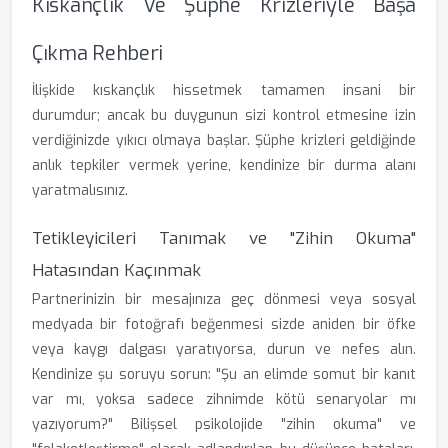
Kıskançlık Ve Şüphe Krizleriyle Başa
Çıkma Rehberi
İlişkide kıskançlık hissetmek tamamen insani bir
durumdur; ancak bu duygunun sizi kontrol etmesine izin
verdiğinizde yıkıcı olmaya başlar. Şüphe krizleri geldiğinde
anlık tepkiler vermek yerine, kendinize bir durma alanı
yaratmalısınız.
Tetikleyicileri Tanımak ve "Zihin Okuma"
Hatasından Kaçınmak
Partnerinizin bir mesajınıza geç dönmesi veya sosyal
medyada bir fotoğrafı beğenmesi sizde aniden bir öfke
veya kaygı dalgası yaratıyorsa, durun ve nefes alın.
Kendinize şu soruyu sorun: "Şu an elimde somut bir kanıt
var mı, yoksa sadece zihnimde kötü senaryolar mı
yazıyorum?" Bilişsel psikolojide "zihin okuma" ve