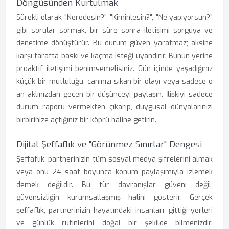
Döngüsünden Kurtulmak
Sürekli olarak "Neredesin?", "Kiminlesin?", "Ne yapıyorsun?"
gibi sorular sormak, bir süre sonra iletişimi sorguya ve
denetime dönüştürür. Bu durum güven yaratmaz; aksine
karşı tarafta baskı ve kaçma isteği uyandırır. Bunun yerine
proaktif iletişimi benimsemelisiniz. Gün içinde yaşadığınız
küçük bir mutluluğu, canınızı sıkan bir olayı veya sadece o
an aklınızdan geçen bir düşünceyi paylaşın. İlişkiyi sadece
durum raporu vermekten çıkarıp, duygusal dünyalarınızı
birbirinize açtığınız bir köprü haline getirin.
Dijital Şeffaflık ve "Görünmez Sınırlar" Dengesi
Şeffaflık, partnerinizin tüm sosyal medya şifrelerini almak
veya onu 24 saat boyunca konum paylaşımıyla izlemek
demek değildir. Bu tür davranışlar güveni değil,
güvensizliğin kurumsallaşmış halini gösterir. Gerçek
şeffaflık, partnerinizin hayatındaki insanları, gittiği yerleri
ve günlük rutinlerini doğal bir şekilde bilmenizdir.