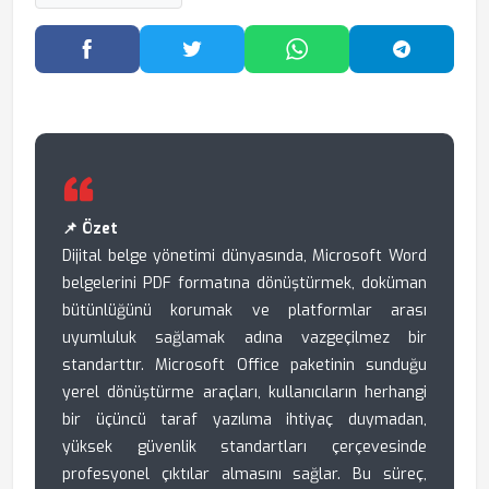
Facebook'ta Paylaş
Twitter'da Paylaş
WhatsApp'ta Paylaş
Telegram
📌 Özet
Dijital belge yönetimi dünyasında, Microsoft Word
belgelerini PDF formatına dönüştürmek, doküman
bütünlüğünü korumak ve platformlar arası
uyumluluk sağlamak adına vazgeçilmez bir
standarttır. Microsoft Office paketinin sunduğu
yerel dönüştürme araçları, kullanıcıların herhangi
bir üçüncü taraf yazılıma ihtiyaç duymadan,
yüksek güvenlik standartları çerçevesinde
profesyonel çıktılar almasını sağlar. Bu süreç,