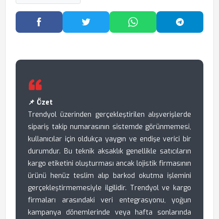
Facebook'ta Paylaş
Twitter'da Paylaş
WhatsApp'ta Paylaş
Telegram
📌 Özet
Trendyol üzerinden gerçekleştirilen alışverişlerde
sipariş takip numarasının sistemde görünmemesi,
kullanıcılar için oldukça yaygın ve endişe verici bir
durumdur. Bu teknik aksaklık genellikle satıcıların
kargo etiketini oluşturması ancak lojistik firmasının
ürünü henüz teslim alıp barkod okutma işlemini
gerçekleştirmemesiyle ilgilidir. Trendyol ve kargo
firmaları arasındaki veri entegrasyonu, yoğun
kampanya dönemlerinde veya hafta sonlarında