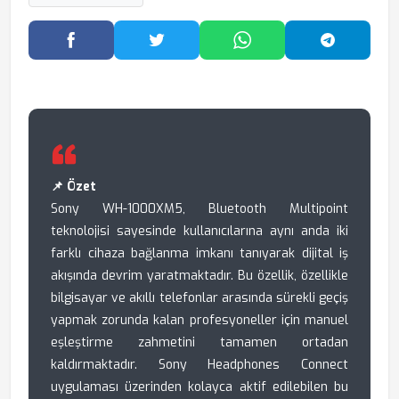
Facebook'ta Paylaş
Twitter'da Paylaş
WhatsApp'ta Paylaş
Telegram
📌 Özet
Sony WH-1000XM5, Bluetooth Multipoint
teknolojisi sayesinde kullanıcılarına aynı anda iki
farklı cihaza bağlanma imkanı tanıyarak dijital iş
akışında devrim yaratmaktadır. Bu özellik, özellikle
bilgisayar ve akıllı telefonlar arasında sürekli geçiş
yapmak zorunda kalan profesyoneller için manuel
eşleştirme zahmetini tamamen ortadan
kaldırmaktadır. Sony Headphones Connect
uygulaması üzerinden kolayca aktif edilebilen bu