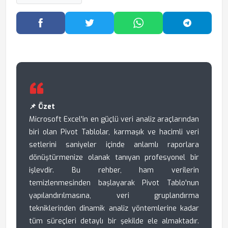
Facebook'ta Paylaş
Twitter'da Paylaş
WhatsApp'ta Paylaş
Telegram
📌 Özet
Microsoft Excel'in en güçlü veri analiz araçlarından
biri olan Pivot Tablolar, karmaşık ve hacimli veri
setlerini saniyeler içinde anlamlı raporlara
dönüştürmenize olanak tanıyan profesyonel bir
işlevdir. Bu rehber, ham verilerin
temizlenmesinden başlayarak Pivot Tablo'nun
yapılandırılmasına, veri gruplandırma
tekniklerinden dinamik analiz yöntemlerine kadar
tüm süreçleri detaylı bir şekilde ele almaktadır.