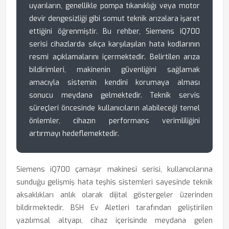
uyarıların, genellikle pompa tıkanıklığı veya motor
devir dengesizliği gibi somut teknik arızalara işaret
ettiğini öğrenmiştir. Bu rehber, Siemens iQ700
serisi cihazlarda sıkça karşılaşılan hata kodlarının
resmi açıklamalarını içermektedir. Belirtilen arıza
bildirimleri, makinenin güvenliğini sağlamak
amacıyla sistemin kendini korumaya alması
sonucu meydana gelmektedir. Teknik servis
süreçleri öncesinde kullanıcıların alabileceği temel
önlemler, cihazın performans verimliliğini
artırmayı hedeflemektedir.
Siemens iQ700 çamaşır makinesi serisi, kullanıcılarına
sunduğu gelişmiş hata teşhis sistemleri sayesinde teknik
aksaklıkları anlık olarak dijital göstergeler üzerinden
bildirmektedir. BSH Ev Aletleri tarafından geliştirilen
yazılımsal altyapı, cihaz içerisinde meydana gelen