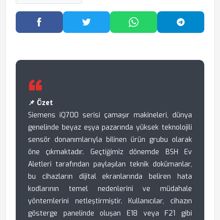
Facebook'ta Paylaş
Twitter'da Paylaş
WhatsApp'ta Paylaş
Telegram
📌 Özet
Siemens iQ700 serisi çamaşır makineleri, dünya
genelinde beyaz eşya pazarında yüksek teknolojili
sensör donanımlarıyla bilinen ürün grubu olarak
öne çıkmaktadır. Geçtiğimiz dönemde BSH Ev
Aletleri tarafından paylaşılan teknik dokümanlar,
bu cihazların dijital ekranlarında beliren hata
kodlarının temel nedenlerini ve müdahale
yöntemlerini netleştirmiştir. Kullanıcılar, cihazın
gösterge panelinde oluşan E18 veya F21 gibi