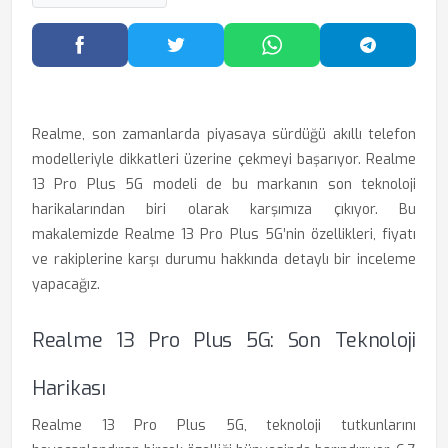
Facebook'ta Paylaş
Twitter'da Paylaş
WhatsApp'ta Paylaş
Telegram
Realme, son zamanlarda piyasaya sürdüğü akıllı telefon
modelleriyle dikkatleri üzerine çekmeyi başarıyor. Realme
13 Pro Plus 5G modeli de bu markanın son teknoloji
harikalarından biri olarak karşımıza çıkıyor. Bu
makalemizde Realme 13 Pro Plus 5G’nin özellikleri, fiyatı
ve rakiplerine karşı durumu hakkında detaylı bir inceleme
yapacağız.
Realme 13 Pro Plus 5G: Son Teknoloji
Harikası
Realme 13 Pro Plus 5G, teknoloji tutkunlarını