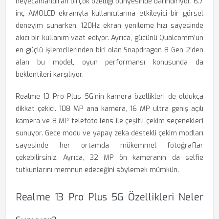
heyecanlandıran birçok özelliği bünyesinde barındırıyor. 6.7
inç AMOLED ekranıyla kullanıcılarına etkileyici bir görsel
deneyim sunarken, 120Hz ekran yenileme hızı sayesinde
akıcı bir kullanım vaat ediyor. Ayrıca, gücünü Qualcomm’un
en güçlü işlemcilerinden biri olan Snapdragon 8 Gen 2’den
alan bu model, oyun performansı konusunda da
beklentileri karşılıyor.
Realme 13 Pro Plus 5G’nin kamera özellikleri de oldukça
dikkat çekici. 108 MP ana kamera, 16 MP ultra geniş açılı
kamera ve 8 MP telefoto lens ile çeşitli çekim seçenekleri
sunuyor. Gece modu ve yapay zeka destekli çekim modları
sayesinde her ortamda mükemmel fotoğraflar
çekebilirsiniz. Ayrıca, 32 MP ön kameranın da selfie
tutkunlarını memnun edeceğini söylemek mümkün.
Realme 13 Pro Plus 5G Özellikleri Neler