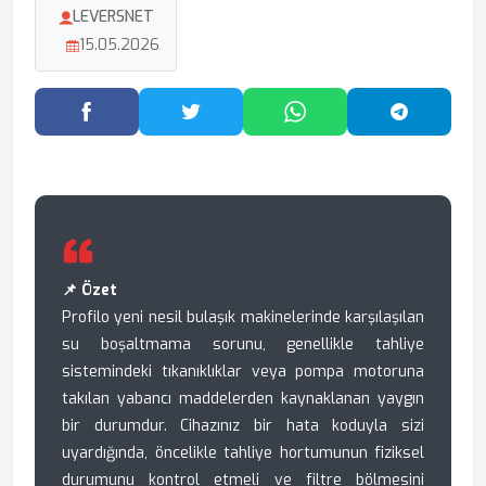
LEVERSNET
15.05.2026
Facebook'ta Paylaş
Twitter'da Paylaş
WhatsApp'ta Paylaş
Telegram
📌 Özet
Profilo yeni nesil bulaşık makinelerinde karşılaşılan
su boşaltmama sorunu, genellikle tahliye
sistemindeki tıkanıklıklar veya pompa motoruna
takılan yabancı maddelerden kaynaklanan yaygın
bir durumdur. Cihazınız bir hata koduyla sizi
uyardığında, öncelikle tahliye hortumunun fiziksel
durumunu kontrol etmeli ve filtre bölmesini