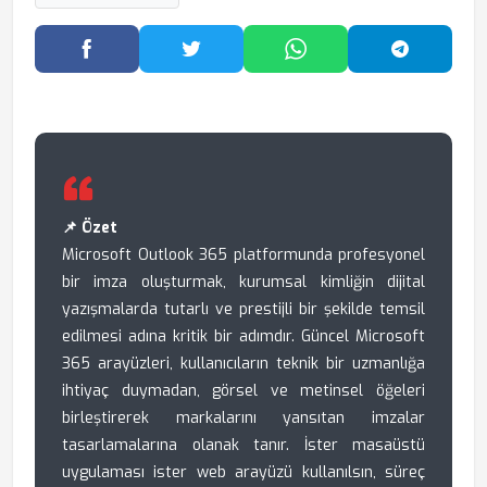
Facebook'ta Paylaş
Twitter'da Paylaş
WhatsApp'ta Paylaş
Telegram
📌 Özet
Microsoft Outlook 365 platformunda profesyonel
bir imza oluşturmak, kurumsal kimliğin dijital
yazışmalarda tutarlı ve prestijli bir şekilde temsil
edilmesi adına kritik bir adımdır. Güncel Microsoft
365 arayüzleri, kullanıcıların teknik bir uzmanlığa
ihtiyaç duymadan, görsel ve metinsel öğeleri
birleştirerek markalarını yansıtan imzalar
tasarlamalarına olanak tanır. İster masaüstü
uygulaması ister web arayüzü kullanılsın, süreç