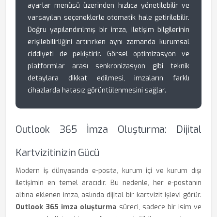
ayarlar menüsü üzerinden hızlıca yönetilebilir ve
varsayılan seçeneklerle otomatik hale getirilebilir.
Doğru yapılandırılmış bir imza, iletişim bilgilerinin
erişilebilirliğini artırırken aynı zamanda kurumsal
ciddiyeti de pekiştirir. Görsel optimizasyon ve
platformlar arası senkronizasyon gibi teknik
detaylara dikkat edilmesi, imzaların farklı
cihazlarda hatasız görüntülenmesini sağlar.
Outlook 365 İmza Oluşturma: Dijital
Kartvizitinizin Gücü
Modern iş dünyasında e-posta, kurum içi ve kurum dışı
iletişimin en temel aracıdır. Bu nedenle, her e-postanın
altına eklenen imza, aslında dijital bir kartvizit işlevi görür.
Outlook 365 imza oluşturma
süreci, sadece bir isim ve