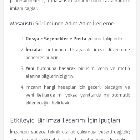
profesyoneller için masaüstü sürümü daha fazla kontrol
imkanı sağlar.
Masaüstü Sürümünde Adım Adım İlerleme
Dosya > Seçenekler > Posta
yolunu takip edin.
İmzalar
butonuna tıklayarak imza düzenleme
penceresini açın.
Yeni
butonuna basarak bir isim verin ve metin
alanına bilgilerinizi girin.
İmzanın hangi hesaplar için geçerli olacağını ve
yeni iletilerde mi yoksa yanıtlarda mı otomatik
ekleneceğini belirleyin.
Etkileyici Bir İmza Tasarımı İçin İpuçları
İmzanızın sadece teknik olarak çalışması yeterli değildir;
aynı zamanda görsel olarak da profesyonel durmalıdır.