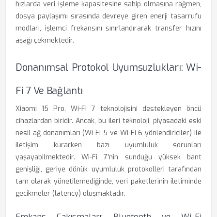
hızlarda veri işleme kapasitesine sahip olmasına rağmen,
dosya paylaşımı sırasında devreye giren enerji tasarrufu
modları, işlemci frekansını sınırlandırarak transfer hızını
aşağı çekmektedir.
Donanımsal Protokol Uyumsuzlukları: Wi-
Fi 7 Ve Bağlantı
Xiaomi 15 Pro, Wi-Fi 7 teknolojisini destekleyen öncü
cihazlardan biridir. Ancak, bu ileri teknoloji, piyasadaki eski
nesil ağ donanımları (Wi-Fi 5 ve Wi-Fi 6 yönlendiriciler) ile
iletişim kurarken bazı uyumluluk sorunları
yaşayabilmektedir. Wi-Fi 7'nin sunduğu yüksek bant
genişliği, geriye dönük uyumluluk protokolleri tarafından
tam olarak yönetilemediğinde, veri paketlerinin iletiminde
gecikmeler (latency) oluşmaktadır.
Frekans Çakışmaları: Bluetooth ve Wi-Fi