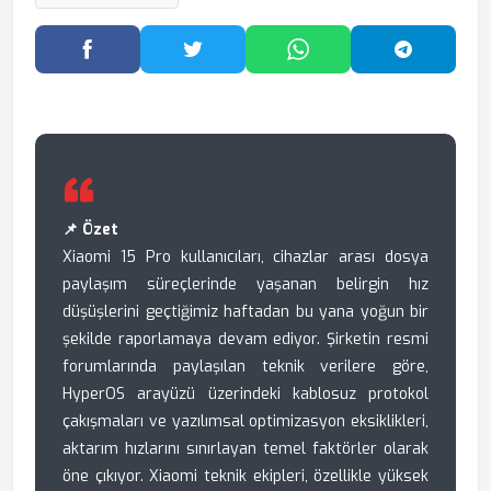
Facebook'ta Paylaş
Twitter'da Paylaş
WhatsApp'ta Paylaş
Telegram
📌 Özet
Xiaomi 15 Pro kullanıcıları, cihazlar arası dosya
paylaşım süreçlerinde yaşanan belirgin hız
düşüşlerini geçtiğimiz haftadan bu yana yoğun bir
şekilde raporlamaya devam ediyor. Şirketin resmi
forumlarında paylaşılan teknik verilere göre,
HyperOS arayüzü üzerindeki kablosuz protokol
çakışmaları ve yazılımsal optimizasyon eksiklikleri,
aktarım hızlarını sınırlayan temel faktörler olarak
öne çıkıyor. Xiaomi teknik ekipleri, özellikle yüksek