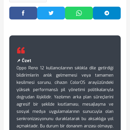
Facebook'ta Paylaş
Twitter'da Paylaş
WhatsApp'ta Paylaş
Telegram
📌 Özet
Oppo Reno 12 kullanıcılarının sıklıkla dile getirdiği
bildirimlerin anlık gelmemesi veya tamamen
kesilmesi sorunu, cihazın ColorOS arayüzündeki
yüksek performanslı pil yönetimi politikalarıyla
doğrudan ilişkilidir. Yazılımın arka plan süreçlerini
agresif bir şekilde kısıtlaması, mesajlaşma ve
sosyal medya uygulamalarının sunucuyla olan
senkronizasyonunu duraklatarak bu aksaklığa yol
açmaktadır. Bu durum bir donanım arızası olmayıp,