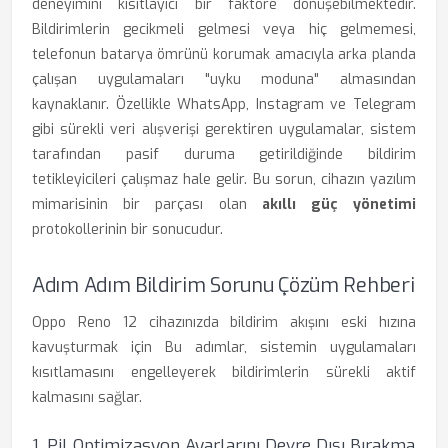
deneyimini kısıtlayıcı bir faktöre dönüşebilmektedir.
Bildirimlerin gecikmeli gelmesi veya hiç gelmemesi,
telefonun batarya ömrünü korumak amacıyla arka planda
çalışan uygulamaları "uyku moduna" almasından
kaynaklanır. Özellikle WhatsApp, Instagram ve Telegram
gibi sürekli veri alışverişi gerektiren uygulamalar, sistem
tarafından pasif duruma getirildiğinde bildirim
tetikleyicileri çalışmaz hale gelir. Bu sorun, cihazın yazılım
mimarisinin bir parçası olan
akıllı güç yönetimi
protokollerinin bir sonucudur.
Adım Adım Bildirim Sorunu Çözüm Rehberi
Oppo Reno 12 cihazınızda bildirim akışını eski hızına
kavuşturmak için Bu adımlar, sistemin uygulamaları
kısıtlamasını engelleyerek bildirimlerin sürekli aktif
kalmasını sağlar.
1. Pil Optimizasyon Ayarlarını Devre Dışı Bırakma