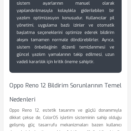
sistem ayarlarının manuel olarak
yapılandırılmasıyla kolaylıkla giderilebilen bir
yazılım optimizasyon konusudur. Kullanıcılar pil
yönetimi, uygulama bazlı izinler ve otomatik
başlatma seçeneklerini optimize ederek bildirim
akışını tamamen normale döndürebilirler. Ayrıca,
sistem önbelleğinin düzenli temizlenmesi ve
güncel yazılım yamalarının takip edilmesi, uzun
vadeli kararlılık için kritik öneme sahiptir.
Oppo Reno 12 Bildirim Sorunlarının Temel
Nedenleri
Oppo Reno 12, estetik tasarımı ve güçlü donanımıyla
dikkat çekse de, ColorOS işletim sisteminin sahip olduğu
gelişmiş güç tasarrufu mekanizmaları bazen kullanıcı