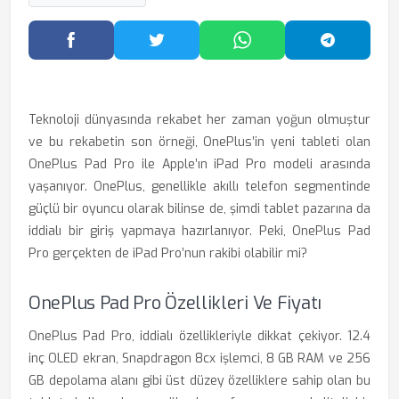
Facebook'ta Paylaş
Twitter'da Paylaş
WhatsApp'ta Paylaş
Telegram
Teknoloji dünyasında rekabet her zaman yoğun olmuştur
ve bu rekabetin son örneği, OnePlus’in yeni tableti olan
OnePlus Pad Pro ile Apple’ın iPad Pro modeli arasında
yaşanıyor. OnePlus, genellikle akıllı telefon segmentinde
güçlü bir oyuncu olarak bilinse de, şimdi tablet pazarına da
iddialı bir giriş yapmaya hazırlanıyor. Peki, OnePlus Pad
Pro gerçekten de iPad Pro’nun rakibi olabilir mi?
OnePlus Pad Pro Özellikleri Ve Fiyatı
OnePlus Pad Pro, iddialı özellikleriyle dikkat çekiyor. 12.4
inç OLED ekran, Snapdragon 8cx işlemci, 8 GB RAM ve 256
GB depolama alanı gibi üst düzey özelliklere sahip olan bu