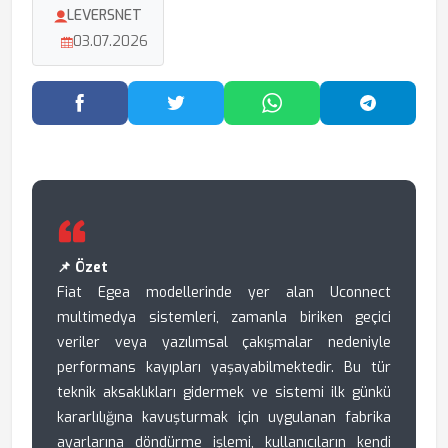
LEVERSNET
03.07.2026
Facebook'ta Paylaş
Twitter'da Paylaş
WhatsApp'ta Paylaş
Telegram
📌 Özet
Fiat Egea modellerinde yer alan Uconnect
multimedya sistemleri, zamanla biriken geçici
veriler veya yazılımsal çakışmalar nedeniyle
performans kayıpları yaşayabilmektedir. Bu tür
teknik aksaklıkları gidermek ve sistemi ilk günkü
kararlılığına kavuşturmak için uygulanan fabrika
ayarlarına döndürme işlemi, kullanıcıların kendi