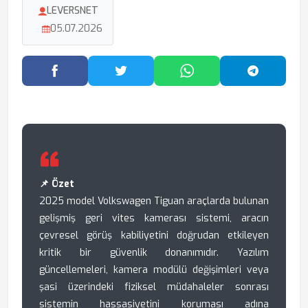
LEVERSNET
05.07.2026
Facebook'ta Paylaş
Twitter'da Paylaş
WhatsApp'ta Paylaş
Telegram
📌 Özet
2025 model Volkswagen Tiguan araçlarda bulunan
gelişmiş geri vites kamerası sistemi, aracın
çevresel görüş kabiliyetini doğrudan etkileyen
kritik bir güvenlik donanımıdır. Yazılım
güncellemeleri, kamera modülü değişimleri veya
şasi üzerindeki fiziksel müdahaleler sonrası
sistemin hassasiyetini koruması adına