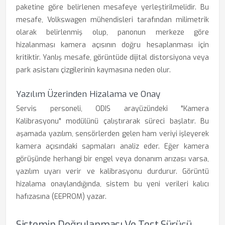
paketine göre belirlenen mesafeye yerleştirilmelidir. Bu
mesafe, Volkswagen mühendisleri tarafından milimetrik
olarak belirlenmiş olup, panonun merkeze göre
hizalanması kamera açısının doğru hesaplanması için
kritiktir. Yanlış mesafe, görüntüde dijital distorsiyona veya
park asistanı çizgilerinin kaymasına neden olur.
Yazılım Üzerinden Hizalama ve Onay
Servis personeli, ODIS arayüzündeki "Kamera
Kalibrasyonu" modülünü çalıştırarak süreci başlatır. Bu
aşamada yazılım, sensörlerden gelen ham veriyi işleyerek
kamera açısındaki sapmaları analiz eder. Eğer kamera
görüşünde herhangi bir engel veya donanım arızası varsa,
yazılım uyarı verir ve kalibrasyonu durdurur. Görüntü
hizalama onaylandığında, sistem bu yeni verileri kalıcı
hafızasına (EEPROM) yazar.
Sistemin Doğrulanması Ve Test Sürüşü