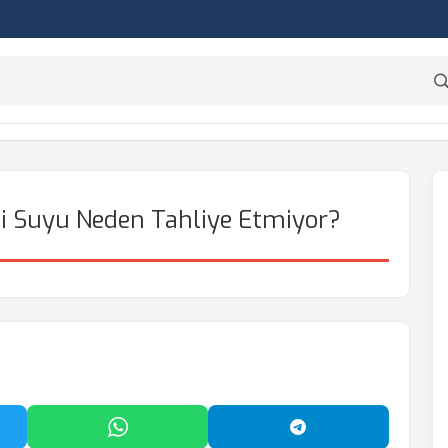
i Suyu Neden Tahliye Etmiyor?
'da Paylaş
WhatsApp'ta Paylaş
Telegram'da Payl