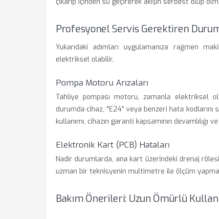
çıkarıp içinden su geçirerek akışın serbest olup olma
Profesyonel Servis Gerektiren Duru
Yukarıdaki adımları uygulamanıza rağmen mak
elektriksel olabilir.
Pompa Motoru Arızaları
Tahliye pompası motoru, zamanla elektriksel ol
durumda cihaz, "E24" veya benzeri hata kodlarını s
kullanımı, cihazın garanti kapsamının devamlılığı ve
Elektronik Kart (PCB) Hataları
Nadir durumlarda, ana kart üzerindeki drenaj rölesi
uzman bir teknisyenin multimetre ile ölçüm yapması
Bakım Önerileri: Uzun Ömürlü Kulla