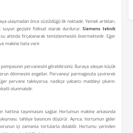
aya ulaşmadan önce süzüldüğü ilk noktadır. Yemek artıkları,
k suyun geçişini fiziksel olarak durdurur.
Siemens teknik
ak su altında fırçalanarak temizlenmesini önermektedir. Eğer
ve makine hata verir.
ye pompasının pervanesini görebilirsiniz. Buraya sıkışan küçük
otorun dönmesini engeller. Pervaneyi parmağınızla çevirerek
Eğer pervane takılıyorsa, nazikçe yabancı maddeyi çıkarın.
katli olunmalıdır.
er hattına taşınmasını sağlar. Hortumun makine arkasında
ıkışması, tahliye basıncını düşürür. Ayrıca, hortumun gider
 borunun içi zamanla tortularla dolabilir. Hortumu yerinden