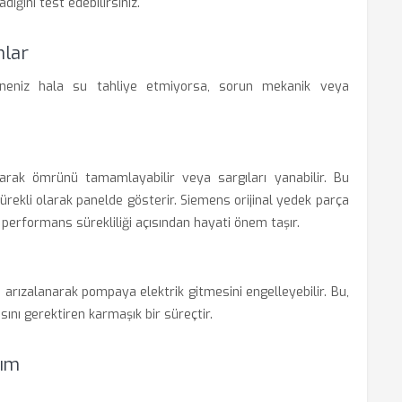
dığını test edebilirsiniz.
mlar
ineniz hala su tahliye etmiyorsa, sorun mekanik veya
arak ömrünü tamamlayabilir veya sargıları yanabilir. Bu
ürekli olarak panelde gösterir. Siemens orijinal yedek parça
 performans sürekliliği açısından hayati önem taşır.
 arızalanarak pompaya elektrik gitmesini engelleyebilir. Bu,
nı gerektiren karmaşık bir süreçtir.
nım