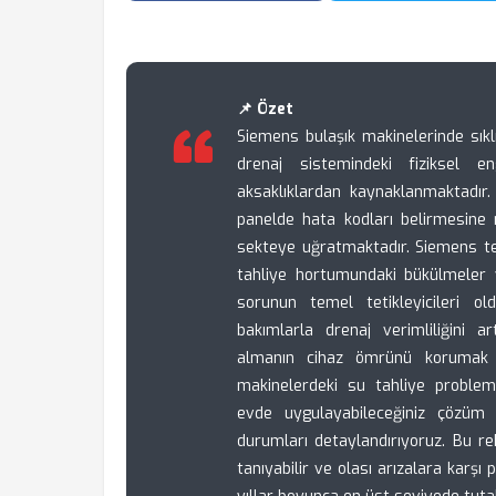
📌 Özet
Siemens bulaşık makinelerinde sıkl
drenaj sistemindeki fiziksel 
aksaklıklardan kaynaklanmaktadı
panelde hata kodları belirmesine n
sekteye uğratmaktadır. Siemens tekn
tahliye hortumundaki bükülmeler 
sorunun temel tetikleyicileri old
bakımlarla drenaj verimliliğini a
almanın cihaz ömrünü korumak iç
makinelerdeki su tahliye probleml
evde uygulayabileceğiniz çözüm
durumları detaylandırıyoruz. Bu re
tanıyabilir ve olası arızalara karşı