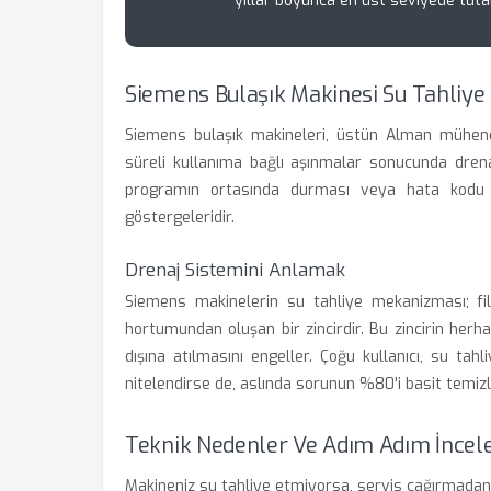
yıllar boyunca en üst seviyede tutabi
Siemens Bulaşık Makinesi Su Tahliy
Siemens bulaşık makineleri, üstün Alman mühendi
süreli kullanıma bağlı aşınmalar sonucunda drena
programın ortasında durması veya hata kodu 
göstergeleridir.
Drenaj Sistemini Anlamak
Siemens makinelerin su tahliye mekanizması; fi
hortumundan oluşan bir zincirdir. Bu zincirin her
dışına atılmasını engeller. Çoğu kullanıcı, su t
nitelendirse de, aslında sorunun %80'i basit temizl
Teknik Nedenler Ve Adım Adım İnce
Makineniz su tahliye etmiyorsa, servis çağırmada