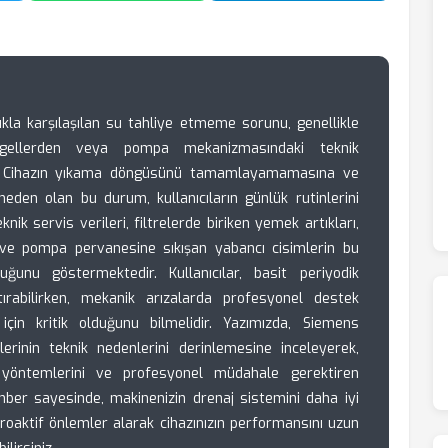
ıkla karşılaşılan su tahliye etmeme sorunu, genellikle
engellerden veya pompa mekanizmasındaki teknik
r. Cihazın yıkama döngüsünü tamamlayamamasına ve
eden olan bu durum, kullanıcıların günlük rutinlerini
ik servis verileri, filtrelerde biriken yemek artıkları,
ve pompa pervanesine sıkışan yabancı cisimlerin bu
uğunu göstermektedir. Kullanıcılar, basit periyodik
rtırabilirken, mekanik arızalarda profesyonel destek
in kritik olduğunu bilmelidir. Yazımızda, Siemens
erinin teknik nedenlerini derinlemesine inceleyerek,
 yöntemlerini ve profesyonel müdahale gerektiren
hber sayesinde, makinenizin drenaj sistemini daha iyi
 proaktif önlemler alarak cihazınızın performansını uzun