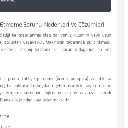
lirsiniz.
e Etmeme Sorunu: Nedenleri Ve Çözümleri
sliği ile tasarlanmış olsa da, yanlış kullanım veya uzun
j sorunları yaşayabilir. Makinenin tabanında su birikmesi,
vermesi, drenaj hattında bir sorun olduğunun en net
ltre grubu, tahliye pompası (drenaj pompası) ve atık su
hangi bir noktasında meydana gelen tıkanıklık, suyun makine
ahliye etmeme sorununu doğrudan bir pompa arızası olarak
ik eksikliklerinden kaynaklanmaktadır.
leme
n önce