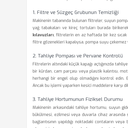
1. Filtre ve Süzgeç Grubunun Temizliği
Makinenin tabanında bulunan filtreler, suyun pomp
yağ tabakaları ve kireç tortuları burada birikere
kılavuzları
, filtrelerin en az haftada bir kez sıc
filtre gözenekleri kapalıysa, pompa suyu çekemez 
2. Tahliye Pompası ve Pervane Kontrolü
Filtrelerin altındaki küçük kapağı açtığınızda tahli
bir kürdan, cam parçası veya plastik kalıntısı, m
herhangi bir engel olup olmadığını kontrol edin. 
Ancak bu işlemi yaparken kesici maddelere karşı dik
3. Tahliye Hortumunun Fiziksel Durumu
Makinenin arkasındaki tahliye hortumu, suyun gid
bükülmesi, ezilmesi veya duvarla cihaz arasında s
bağlantısının yapıldığı noktadaki contaların veya