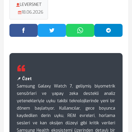
LEVERSNET
18.06.2026
Facebook'ta Paylaş
Twitter'da Paylaş
WhatsApp'ta Paylaş
Telegram
📌 Özet
Samsung Galaxy Watch 7, gelişmiş biyometrik
sensörleri ve yapay zeka destekli analiz
yetenekleriyle uyku takibi teknolojilerinde yeni bir
dönem başlatıyor. Kullanıcılar, gece boyunca
kaydedilen derin uyku, REM evreleri, horlama
sesleri ve kan oksijen düzeyi gibi kritik verileri
Samsung Health ekosistemi üzerinden detaylı bir