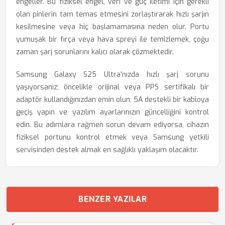
engeller. Bu fiziksel engel, veri ve güç iletimi için gerekli
olan pinlerin tam temas etmesini zorlaştırarak hızlı şarjın
kesilmesine veya hiç başlamamasına neden olur. Portu
yumuşak bir fırça veya hava spreyi ile temizlemek, çoğu
zaman şarj sorunlarını kalıcı olarak çözmektedir.
Samsung Galaxy S25 Ultra'nızda hızlı şarj sorunu
yaşıyorsanız; öncelikle orijinal veya PPS sertifikalı bir
adaptör kullandığınızdan emin olun, 5A destekli bir kabloya
geçiş yapın ve yazılım ayarlarınızın güncelliğini kontrol
edin. Bu adımlara rağmen sorun devam ediyorsa, cihazın
fiziksel portunu kontrol etmek veya Samsung yetkili
servisinden destek almak en sağlıklı yaklaşım olacaktır.
BENZER YAZILAR