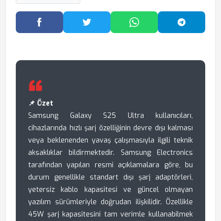
Facebook'ta Paylaş
Twitter'da Paylaş
WhatsApp'ta Paylaş
Telegram
📌 Özet
Samsung Galaxy S25 Ultra kullanıcıları,
cihazlarında hızlı şarj özelliğinin devre dışı kalması
veya beklenenden yavaş çalışmasıyla ilgili teknik
aksaklıklar bildirmektedir. Samsung Electronics
tarafından yapılan resmi açıklamalara göre, bu
durum genellikle standart dışı şarj adaptörleri,
yetersiz kablo kapasitesi ve güncel olmayan
yazılım sürümleriyle doğrudan ilişkilidir. Özellikle
45W şarj kapasitesini tam verimle kullanabilmek