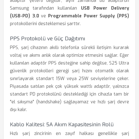
adaptör yeterli değildir; aynı zamanda bu adaptörün
Samsung tarafından kullanılan
USB Power Delivery
(USB-PD) 3.0
ve
Programmable Power Supply (PPS)
protokollerini desteklemesi şarttır.
PPS Protokolü ve Güç Dağıtımı
PPS, şarj cihazının akıllı telefonla sürekli iletişim kurarak
voltaj ve akımı anlık olarak optimize etmesini sağlar. Eğer
kullanılan adaptör PPS desteğine sahip değilse, S25 Ultra
güvenlik protokolleri gereği şarj hızını otomatik olarak
sınırlayarak standart 15W veya 25W seviyelerine çeker.
Piyasada satılan pek çok yüksek wattlı adaptör, yalnızca
standart PD protokolünü desteklediği için cihazla tam bir
"el sıkışma" (handshake) sağlayamaz ve hızlı şarj devre
dışı kalır.
Kablo Kalitesi: 5A Akım Kapasitesinin Rolü
Hızlı şarj zincirinin en zayıf halkası genellikle şarj