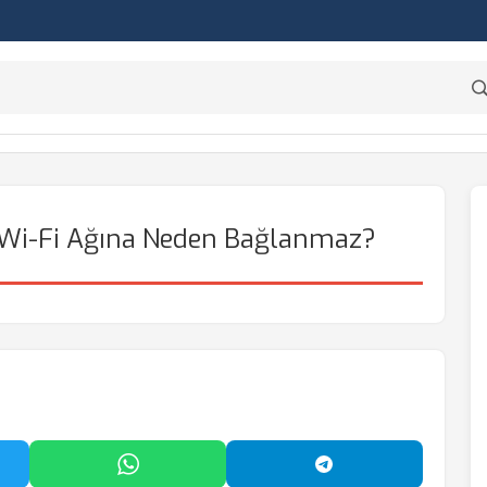
l Wi-Fi Ağına Neden Bağlanmaz?
'da Paylaş
WhatsApp'ta Paylaş
Telegram'da Payl