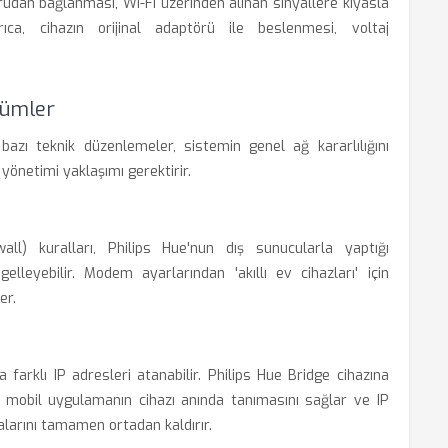
udan bağlanması, Wi-Fi üzerinden alınan sinyallere kıyasla
a, cihazın orijinal adaptörü ile beslenmesi, voltaj
zümler
bazı teknik düzenlemeler, sistemin genel ağ kararlılığını
 yönetimi yaklaşımı gerektirir.
ll) kuralları, Philips Hue'nun dış sunucularla yaptığı
gelleyebilir. Modem ayarlarından 'akıllı ev cihazları' için
er.
 farklı IP adresleri atanabilir. Philips Hue Bridge cihazına
mobil uygulamanın cihazı anında tanımasını sağlar ve IP
alarını tamamen ortadan kaldırır.