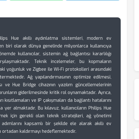
Philips Hue akıllı aydınlatma sistemleri, modern ev
biri olarak dünya genelinde milyonlarca kullanıcıya
emde kullanıcılar, sistemin ağ bağlantısı kararlılığı
arşılaşmaktadır. Teknik incelemeler, bu kopmaların
i yoğunluk ve Zigbee ile Wi-Fi protokolleri arasındaki
stermektedir. Ağ yapılandırmasının optimize edilmesi,
ı ve Hue Bridge cihazının yazılım güncellemelerinin
nların giderilmesinde kritik rol oynamaktadır. Ayrıca,
 kısıtlamaları ve IP çakışmaları da bağlantı hatalarını
a yer almaktadır. Bu kılavuz, kullanıcıların Philips Hue
mek için gerekli olan teknik stratejileri, ağ yönetimi
 adımlarını kapsamlı bir şekilde ele alarak akıllı ev
ı ortadan kaldırmayı hedeflemektedir.