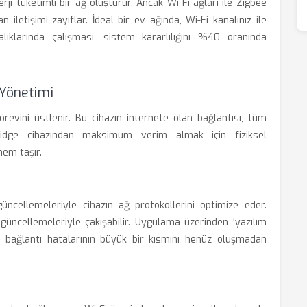
rji tüketimli bir ağ oluşturur. Ancak Wi-Fi ağları ile Zigbee
n iletişimi zayıflar. İdeal bir ev ağında, Wi-Fi kanalınız ile
alıklarında çalışması, sistem kararlılığını %40 oranında
 Yönetimi
revini üstlenir. Bu cihazın internete olan bağlantısı, tüm
 Bridge cihazından maksimum verim almak için fiziksel
em taşır.
 güncellemeleriyle cihazın ağ protokollerini optimize eder.
üncellemeleriyle çakışabilir. Uygulama üzerinden 'yazılım
, bağlantı hatalarının büyük bir kısmını henüz oluşmadan