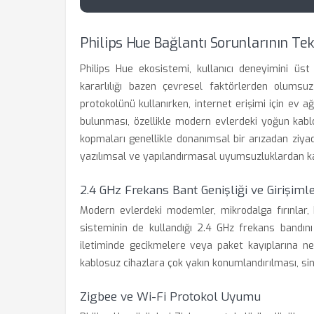
Philips Hue Bağlantı Sorunlarının Tek
Philips Hue ekosistemi, kullanıcı deneyimini üst
kararlılığı bazen çevresel faktörlerden olumsuz 
protokolünü kullanırken, internet erişimi için ev ağı
bulunması, özellikle modern evlerdeki yoğun kablo
kopmaları genellikle donanımsal bir arızadan ziyad
yazılımsal ve yapılandırmasal uyumsuzluklardan k
2.4 GHz Frekans Bant Genişliği ve Girişiml
Modern evlerdeki modemler, mikrodalga fırınlar, B
sisteminin de kullandığı 2.4 GHz frekans bandını 
iletiminde gecikmelere veya paket kayıplarına ne
kablosuz cihazlara çok yakın konumlandırılması, siny
Zigbee ve Wi-Fi Protokol Uyumu