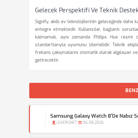
Gelecek Perspektifi Ve Teknik Deste
Signify, akıllı ev teknolojilerinin geleceğinde daha k
entegre etmektedir. Kullanıcılar, bağlantı sorunl
kalmamalı, aynı zamanda Philips Hue resmi de
standartlarıyla uyumunu izlemelidir. Teknik ekiple
frekans çakışmalarını otomatik olarak algılayan ve k
getirecektir.
BENZ
Samsung Galaxy Watch 8'de Nabız Se
LEVERSNET
06.08.2026