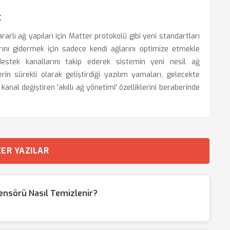
k
ararlı ağ yapıları için Matter protokolü gibi yeni standartları
arını gidermek için sadece kendi ağlarını optimize etmekle
stek kanallarını takip ederek sistemin yeni nesil ağ
rin sürekli olarak geliştirdiği yazılım yamaları, gelecekte
anal değiştiren 'akıllı ağ yönetimi' özelliklerini beraberinde
ER YAZILAR
nsörü Nasıl Temizlenir?