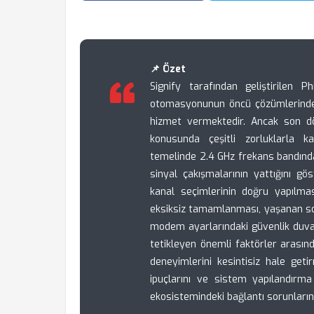
📌 Özet
Signify tarafından geliştirilen 
otomasyonunun öncü çözümlerinden 
hizmet vermektedir. Ancak son dön
konusunda çeşitli zorluklarla k
temelinde 2.4 GHz frekans bandındak
sinyal çakışmalarının yattığını gö
kanal seçimlerinin doğru yapılmas
eksiksiz tamamlanması, yaşanan soru
modem ayarlarındaki güvenlik duvarı
tetikleyen önemli faktörler arasınd
deneyimlerini kesintisiz hale getir
ipuçlarını ve sistem yapılandırma
ekosistemindeki bağlantı sorunların