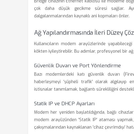
Bridge cihazının Ethernet kablosu ile modeme doğr
çok daha düşük gecikme süresi sağlar. Ayrıc
dalgalanmalarından kaynaklı ani kopmaları önler.
Ağ Yapılandırmasında İleri Düzey Çö
Kullanıcıların modem arayüzlerinde yapabileceği 
kökten iyileştirebilir. Bu adımlar, profesyonel bir ağ
Güvenlik Duvarı ve Port Yönlendirme
Bazı modemlerdeki katı güvenlik duvarı (Firewa
haberleşmeyi 'şüpheli trafik' olarak algılayıp en
istisnalar tanımlamak, bağlantı sürekliliğini destekl
Statik IP ve DHCP Ayarları
Modem her yeniden başlatıldığında, bağlı cihazlara
modem arayüzünden 'Statik IP' ataması yapmak, 
çakışmalarından kaynaklanan 'cihaz çevrimdışı' hat