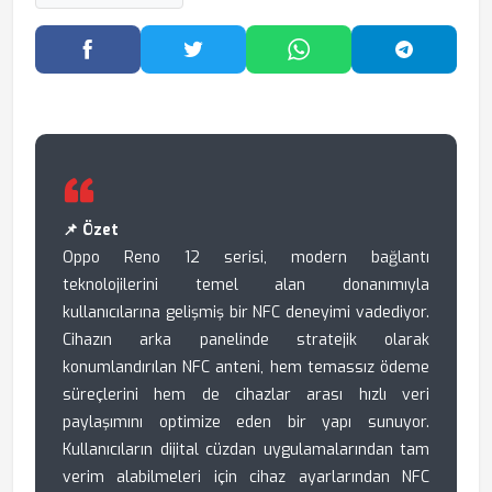
Facebook'ta Paylaş
Twitter'da Paylaş
WhatsApp'ta Paylaş
Telegram
📌 Özet
Oppo Reno 12 serisi, modern bağlantı
teknolojilerini temel alan donanımıyla
kullanıcılarına gelişmiş bir NFC deneyimi vadediyor.
Cihazın arka panelinde stratejik olarak
konumlandırılan NFC anteni, hem temassız ödeme
süreçlerini hem de cihazlar arası hızlı veri
paylaşımını optimize eden bir yapı sunuyor.
Kullanıcıların dijital cüzdan uygulamalarından tam
verim alabilmeleri için cihaz ayarlarından NFC