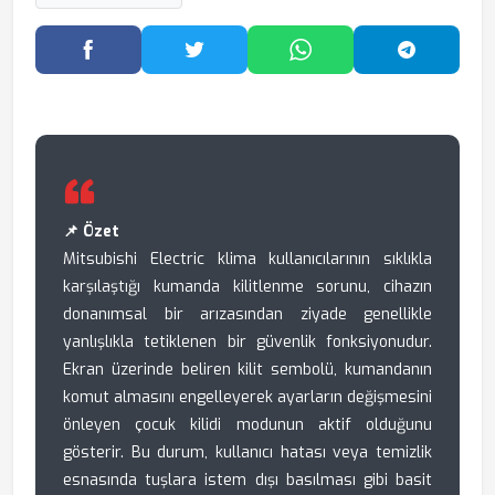
Facebook'ta Paylaş
Twitter'da Paylaş
WhatsApp'ta Paylaş
Telegram
📌 Özet
Mitsubishi Electric klima kullanıcılarının sıklıkla
karşılaştığı kumanda kilitlenme sorunu, cihazın
donanımsal bir arızasından ziyade genellikle
yanlışlıkla tetiklenen bir güvenlik fonksiyonudur.
Ekran üzerinde beliren kilit sembolü, kumandanın
komut almasını engelleyerek ayarların değişmesini
önleyen çocuk kilidi modunun aktif olduğunu
gösterir. Bu durum, kullanıcı hatası veya temizlik
esnasında tuşlara istem dışı basılması gibi basit