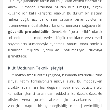
ile dünya genelinde tercih edilen yüksek verimli cihazlardır.
Ancak, kumanda üzerinde beliren kilit simgesi, birçok
kullanıcı için kafa karıştırıcı olabilir. Bu durum bir sistem
hatası değil, aslında cihazın çalışma parametrelerinin
istenmeyen müdahalelere karşı korunmasını sağlayan bir
güvenlik protokolüdür
. Genellikle "çocuk kilidi" olarak
adlandırılan bu mod, evdeki küçük çocukların veya evcil
hayvanların kumandayla oynaması sonucu veya temizlik
sırasında tuşlara yanlışlıkla basılmasıyla devreye
girmektedir.
Kilit Modunun Teknik İşleyişi
Kilit mekanizması aktifleştiğinde, kumanda üzerindeki tüm
sinyal iletim fonksiyonları askıya alınır. Bu moddayken
sıcaklık ayarı, fan hızı değişimi veya mod geçişleri gibi
komutlar işlemci tarafından reddedilir. Bu özellik, özellikle
ofisler veya çocuklu aileler için tasarlanmış olup,
yanlışlıkla yapılan bir ayar değişikliğinin enerji verimliliğini