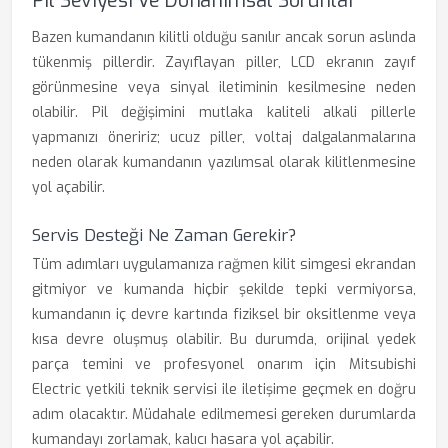
Pil Seviyesi Ve Donanımsal Sorunlar
Bazen kumandanın kilitli olduğu sanılır ancak sorun aslında
tükenmiş pillerdir. Zayıflayan piller, LCD ekranın zayıf
görünmesine veya sinyal iletiminin kesilmesine neden
olabilir. Pil değişimini mutlaka kaliteli alkali pillerle
yapmanızı öneririz; ucuz piller, voltaj dalgalanmalarına
neden olarak kumandanın yazılımsal olarak kilitlenmesine
yol açabilir.
Servis Desteği Ne Zaman Gerekir?
Tüm adımları uygulamanıza rağmen kilit simgesi ekrandan
gitmiyor ve kumanda hiçbir şekilde tepki vermiyorsa,
kumandanın iç devre kartında fiziksel bir oksitlenme veya
kısa devre oluşmuş olabilir. Bu durumda, orijinal yedek
parça temini ve profesyonel onarım için Mitsubishi
Electric yetkili teknik servisi ile iletişime geçmek en doğru
adım olacaktır. Müdahale edilmemesi gereken durumlarda
kumandayı zorlamak, kalıcı hasara yol açabilir.