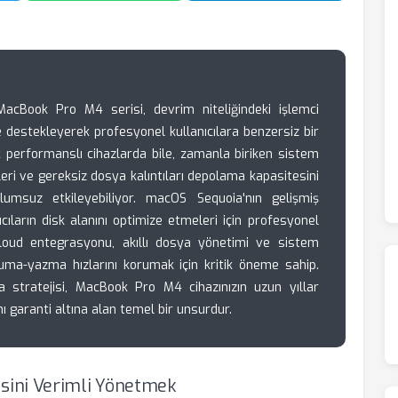
acBook Pro M4 serisi, devrim niteliğindeki işlemci
e destekleyerek profesyonel kullanıcılara benzersiz bir
performanslı cihazlarda bile, zamanla biriken sistem
eri ve gereksiz dosya kalıntıları depolama kapasitesini
 olumsuz etkileyebiliyor. macOS Sequoia'nın gelişmiş
cıların disk alanını optimize etmeleri için profesyonel
Cloud entegrasyonu, akıllı dosya yönetimi ve sistem
 okuma-yazma hızlarını korumak için kritik öneme sahip.
a stratejisi, MacBook Pro M4 cihazınızın uzun yıllar
ı garanti altına alan temel bir unsurdur.
sini Verimli Yönetmek