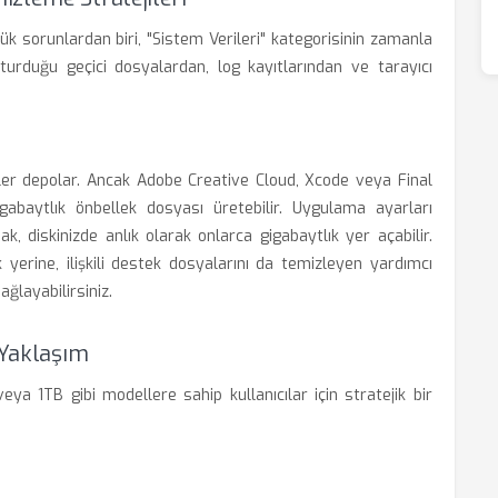
ük sorunlardan biri, "Sistem Verileri" kategorisinin zamanla
şturduğu geçici dosyalardan, log kayıtlarından ve tarayıcı
riler depolar. Ancak Adobe Creative Cloud, Xcode veya Final
gabaytlık önbellek dosyası üretebilir. Uygulama ayarları
k, diskinizde anlık olarak onlarca gigabaytlık yer açabilir.
yerine, ilişkili destek dosyalarını da temizleyen yardımcı
ğlayabilirsiniz.
 Yaklaşım
eya 1TB gibi modellere sahip kullanıcılar için stratejik bir