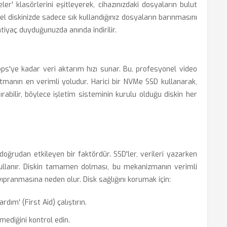
er' klasörlerini eşitleyerek, cihazınızdaki dosyaların bulut
rel diskinizde sadece sık kullandığınız dosyaların barınmasını
tiyaç duyduğunuzda anında indirilir.
s'ye kadar veri aktarım hızı sunar. Bu, profesyonel video
ltmanın en verimli yoludur. Harici bir NVMe SSD kullanarak,
tırabilir, böylece işletim sisteminin kurulu olduğu diskin her
oğrudan etkileyen bir faktördür. SSD'ler, verileri yazarken
kullanır. Diskin tamamen dolması, bu mekanizmanın verimli
yıpranmasına neden olur. Disk sağlığını korumak için:
rdım' (First Aid) çalıştırın.
mediğini kontrol edin.