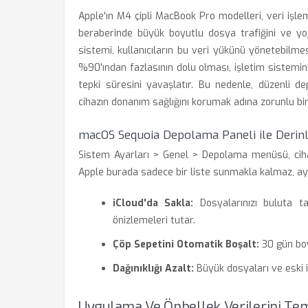
Apple'ın M4 çipli MacBook Pro modelleri, veri işlem
beraberinde büyük boyutlu dosya trafiğini ve yoğ
sistemi, kullanıcıların bu veri yükünü yönetebilme
%90'ından fazlasının dolu olması, işletim sistemin
tepki süresini yavaşlatır. Bu nedenle, düzenli
cihazın donanım sağlığını korumak adına zorunlu bir 
macOS Sequoia Depolama Paneli ile Derin
Sistem Ayarları > Genel > Depolama menüsü, cihaz
Apple burada sadece bir liste sunmakla kalmaz, ayn
iCloud'da Sakla:
Dosyalarınızı buluta ta
önizlemeleri tutar.
Çöp Sepetini Otomatik Boşalt:
30 gün boy
Dağınıklığı Azalt:
Büyük dosyaları ve eski i
Uygulama Ve Önbellek Verilerini Tem