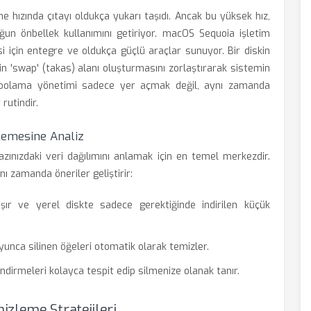
e hızında çıtayı oldukça yukarı taşıdı. Ancak bu yüksek hız,
un önbellek kullanımını getiriyor. macOS Sequoia işletim
si için entegre ve oldukça güçlü araçlar sunuyor. Bir diskin
in 'swap' (takas) alanı oluşturmasını zorlaştırarak sistemin
 depolama yönetimi sadece yer açmak değil, aynı zamanda
rutindir.
lemesine Analiz
ınızdaki veri dağılımını anlamak için en temel merkezdir.
ı zamanda öneriler geliştirir:
şır ve yerel diskte sadece gerektiğinde indirilen küçük
unca silinen öğeleri otomatik olarak temizler.
ndirmeleri kolayca tespit edip silmenize olanak tanır.
izleme Stratejileri