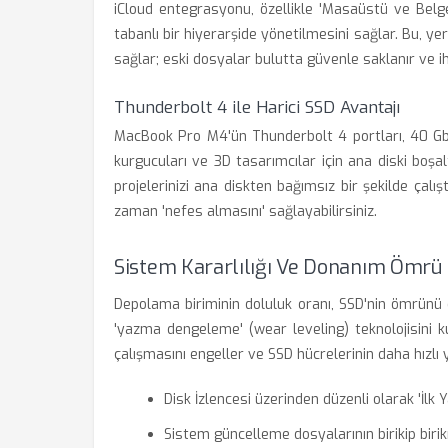
iCloud entegrasyonu, özellikle 'Masaüstü ve Belgel
tabanlı bir hiyerarşide yönetilmesini sağlar. Bu, ye
sağlar; eski dosyalar bulutta güvenle saklanır ve ih
Thunderbolt 4 ile Harici SSD Avantajı
MacBook Pro M4'ün Thunderbolt 4 portları, 40 Gbp
kurgucuları ve 3D tasarımcılar için ana diski boşa
projelerinizi ana diskten bağımsız bir şekilde çalış
zaman 'nefes almasını' sağlayabilirsiniz.
Sistem Kararlılığı Ve Donanım Ömrü
Depolama biriminin doluluk oranı, SSD'nin ömrünü d
'yazma dengeleme' (wear leveling) teknolojisini 
çalışmasını engeller ve SSD hücrelerinin daha hızlı 
Disk İzlencesi üzerinden düzenli olarak 'İlk Ya
Sistem güncelleme dosyalarının birikip birik