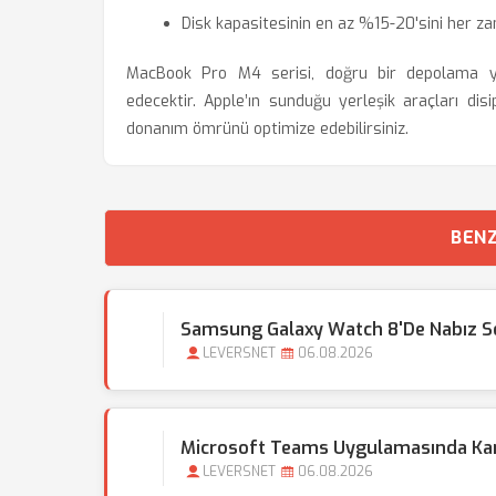
Disk kapasitesinin en az %15-20'sini her z
MacBook Pro M4 serisi, doğru bir depolama 
edecektir. Apple’ın sunduğu yerleşik araçları disi
donanım ömrünü optimize edebilirsiniz.
BENZ
Samsung Galaxy Watch 8'de Nabız Se
LEVERSNET
06.08.2026
Microsoft Teams Uygulamasında Kamer
LEVERSNET
06.08.2026