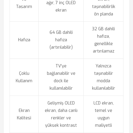
ağır, 7 inç OLED
Tasarım
taşınabilirlik
ekran
ön planda
32 GB dahili
64 GB dahili
hafıza,
Hafıza
hafıza
genellikle
(artırılabilir)
artırılamaz
TV’ye
Yalnızca
Çoklu
bağlanabilir ve
taşınabilir
Kullanım
dock ile
modda
kullanılabilir
kullanılabilir
Gelişmiş OLED
LCD ekran,
Ekran
ekran, daha canlı
temel ve
Kalitesi
renkler ve
uygun
yüksek kontrast
maliyetli