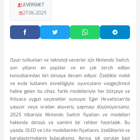
LEVERSNET
27.06.2025
Facebook'ta Paylaş
Twitter'da Paylaş
WhatsApp'ta Paylaş
Telegram
Oyun tutkunları ve teknoloji severler için Nintendo Switch,
son yılların en popüler ve en çok tercih edilen
konsollarından biri olmaya devam ediyor. Özellikle mobil
ve evde kullanım esnekliğiyle, oyuncuların vazgeçilmezi
haline gelen bu cihaz, farklı modelleriyle her bütçeye ve
ihtiyaca uygun seçenekler sunuyor. Eğer Hırvatistan’da
yaşıyor veya oradan alışveriş yapmayı düşünüyorsanız,
2025 itibariyle Nintendo Switch fiyatları ve modelleri
hakkında detaylı ve samimi bir rehber hazırladık. Bu
yazıda, OLED ve Lite modellerinin fiyatlarını, özelliklerini ve
karşılaştırmalarını bulacaksınız. Ayrıca, sık sorulan bazı