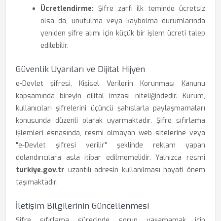
Ücretlendirme:
Şifre zarfı ilk teminde ücretsiz
olsa da, unutulma veya kaybolma durumlarında
yeniden şifre alımı için küçük bir işlem ücreti talep
edilebilir.
Güvenlik Uyarıları ve Dijital Hijyen
e-Devlet şifresi, Kişisel Verilerin Korunması Kanunu
kapsamında bireyin dijital imzası niteliğindedir. Kurum,
kullanıcıları şifrelerini üçüncü şahıslarla paylaşmamaları
konusunda düzenli olarak uyarmaktadır. Şifre sıfırlama
işlemleri esnasında, resmi olmayan web sitelerine veya
"e-Devlet şifresi verilir" şeklinde reklam yapan
dolandırıcılara asla itibar edilmemelidir. Yalnızca resmi
turkiye.gov.tr
uzantılı adresin kullanılması hayati önem
taşımaktadır.
İletişim Bilgilerinin Güncellenmesi
Şifre sıfırlama sürecinde sorun yaşamamak için