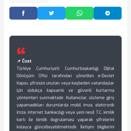
Facebook'ta Paylaş
Twitter'da Paylaş
WhatsApp'ta Paylaş
Telegram
📌 Özet
Türkiye Cumhuriyeti Cumhurbaşkanlığı Dijital
Dönüşüm Ofisi tarafından yönetilen e-Devlet
Kapısı, şifresini unutan veya kaybeden vatandaşlar
için oldukça kapsamlı ve güvenli kurtarma
yöntemleri sunmaktadır. Kullanıcılar, sisteme giriş
yapamadıkları durumlarda mobil imza, elektronik
imza, internet bankacılığı veya yeni nesil T.C. kimlik
kartı ile kimlik doğrulaması yaparak şifrelerini
kolayca güncelleyebilmektedir. İletişim bilgilerini