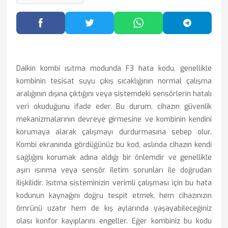
Facebook'ta Paylaş
Twitter'da Paylaş
WhatsApp'ta Paylaş
Telegram
Daikin kombi ısıtma modunda F3 hata kodu, genellikle
kombinin tesisat suyu çıkış sıcaklığının normal çalışma
aralığının dışına çıktığını veya sistemdeki sensörlerin hatalı
veri okuduğunu ifade eder. Bu durum, cihazın güvenlik
mekanizmalarının devreye girmesine ve kombinin kendini
korumaya alarak çalışmayı durdurmasına sebep olur.
Kombi ekranında gördüğünüz bu kod, aslında cihazın kendi
sağlığını korumak adına aldığı bir önlemdir ve genellikle
aşırı ısınma veya sensör iletim sorunları ile doğrudan
ilişkilidir. Isıtma sisteminizin verimli çalışması için bu hata
kodunun kaynağını doğru tespit etmek, hem cihazınızın
ömrünü uzatır hem de kış aylarında yaşayabileceğiniz
olası konfor kayıplarını engeller. Eğer kombiniz bu kodu