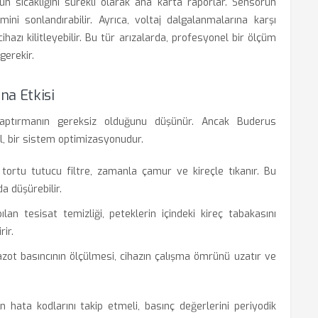
 sıcaklığını sürekli olarak ana karta raporlar. Sensörün
ini sonlandırabilir. Ayrıca, voltaj dalgalanmalarına karşı
azı kilitleyebilir. Bu tür arızalarda, profesyonel bir ölçüm
gerekir.
na Etkisi
yaptırmanın gereksiz olduğunu düşünür. Ancak Buderus
il, bir sistem optimizasyonudur.
ortu tutucu filtre, zamanla çamur ve kireçle tıkanır. Bu
a düşürebilir.
lan tesisat temizliği, peteklerin içindeki kireç tabakasını
rir.
azot basıncının ölçülmesi, cihazın çalışma ömrünü uzatır ve
ata kodlarını takip etmeli, basınç değerlerini periyodik