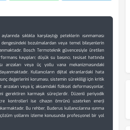
 aylarında sıklıkla karşılaştığı peteklerin ısınmaması
ik dengesindeki bozulmalardan veya temel bileşenlerin
klanmaktadır. Bosch Termoteknik güvencesiyle üretilen
formans kayıpları; düşük su basıncı, tesisat hattında
sı arızaları veya üç yollu vana mekanizmasındaki
dayanmaktadır. Kullanıcıların dijital ekranlardaki hata
nç değerlerini koruması, sistemin sürekliliği için kritik
art arızaları veya iç aksamdaki fiziksel deformasyonlar,
ni gerektiren karmaşık süreçlerdir. Düzenli periyodik
ltre kontrolleri ise cihazın ömrünü uzatırken enerji
armaktadır. Bu rehber, Buderus kullanıcılarına ısınma
çözüm yollarını izleme konusunda profesyonel bir yol