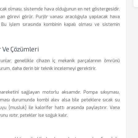
 sıcak olması, sistemde hava olduğunun en net göstergesidir.
an görevi görür. Purjör vanası aracılığıyla yapılacak hava
lir. Bu işlem sırasında kombinin kapalı olması ve sistemin
r Ve Çözümleri
unlar, genellikle cihazın iç mekanik parçalarının ömrünü
rum, daha derin bir teknik incelemeyi gerektirir.
hareketini sağlayan motorlu aksamdır. Pompa sıkışması,
ması durumunda kombi alev alsa bile peteklere sıcak su
yu (musluk) ile kalorifer hattı arasında paylaştırır. Vana
u ısıtır, petekler ise soğuk kalır.