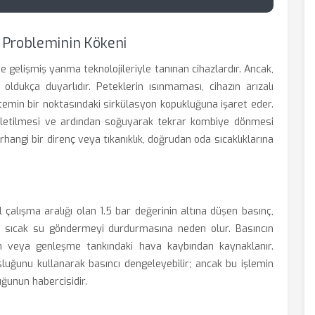
 Probleminin Kökeni
 gelişmiş yanma teknolojileriyle tanınan cihazlardır. Ancak,
 oldukça duyarlıdır. Peteklerin ısınmaması, cihazın arızalı
emin bir noktasındaki sirkülasyon kopukluğuna işaret eder.
re iletilmesi ve ardından soğuyarak tekrar kombiye dönmesi
ngi bir direnç veya tıkanıklık, doğrudan oda sıcaklıklarına
 çalışma aralığı olan 1.5 bar değerinin altına düşen basınç,
 sıcak su göndermeyi durdurmasına neden olur. Basıncın
dan veya genleşme tankındaki hava kaybından kaynaklanır.
sluğunu kullanarak basıncı dengeleyebilir; ancak bu işlemin
uğunun habercisidir.