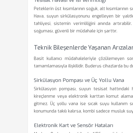
Tesisat Havası ve Isı Verimliliği
Peteklerin üst kısımlarının soğuk, alt kısımlarının
Hava, suyun sirkülasyonunu engelleyen bir yalıtk
tahliyesi, sistemin verimliliğini anında artırabi
soğuması, güvenli bir müdahale için şarttır.
Teknik Bileşenlerde Yaşanan Arızala
Basit kullanıcı müdahaleleriyle çözülemeyen sor
tamamlamasıyla ilişkilidir. Buderus cihazlarda bu du
Sirkülasyon Pompası ve Üç Yollu Vana
Sirkülasyon pompası, suyun tesisat hattındaki 
kireçlenme veya elektronik karttan komut alama
gitmez. Üç yollu vana ise sıcak suyu kullanım su
konumunda takılı kalırsa, kombi sadece musluk suyun
Elektronik Kart ve Sensör Hataları