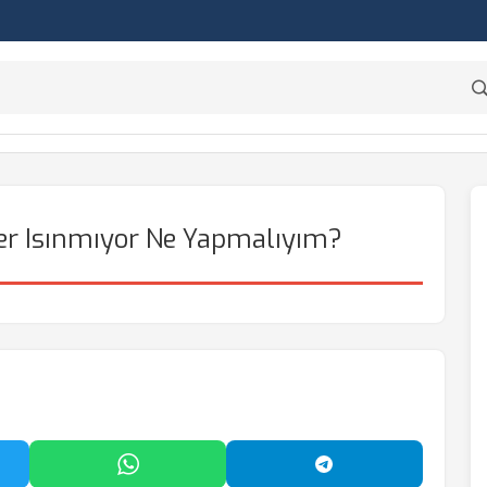
er Isınmıyor Ne Yapmalıyım?
'da Paylaş
WhatsApp'ta Paylaş
Telegram'da Payl