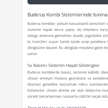
Buderus Kombi Sistemlerinde Isınma
Buderus kombiler, yüksek hassasiyetli sensörleri ve
sistemin kapalı devre yapısı, dış etkenlere karşı
olduğu anlamına gelmekten ziyade, çoğunlukla sist
Isı transferi, suyun kombi içinde ısınıp petekle
döngüsüne dayanır. Bu döngüde meydana gelen herha
yansır.
Su Basıncı: Sistemin Hayati Göstergesi
Buderus kombilerde basınç, sistemin kalbidir. İdeal
cihazın emniyet moduna geçmesine ve peteklere
düşmesi genellikle tesisattaki mikro sızıntılar
Kullanıcılar, cihazın altında yer alan doldurma mu
sürekli tekrarlanması, tesisatta ciddi bir kaçak old