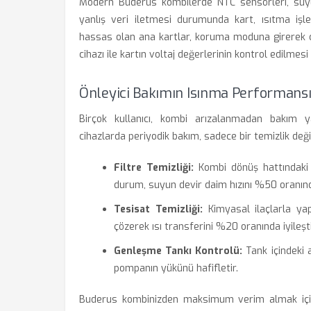
Modern Buderus kombilerde NTC sensörleri, suyun
yanlış veri iletmesi durumunda kart, ısıtma işlem
hassas olan ana kartlar, koruma moduna girerek cih
cihazı ile kartın voltaj değerlerinin kontrol edilmesi 
Önleyici Bakımın Isınma Performansı
Birçok kullanıcı, kombi arızalanmadan bakım 
cihazlarda periyodik bakım, sadece bir temizlik değ
Filtre Temizliği:
Kombi dönüş hattındaki t
durum, suyun devir daim hızını %50 oranınd
Tesisat Temizliği:
Kimyasal ilaçlarla yapı
çözerek ısı transferini %20 oranında iyileşti
Genleşme Tankı Kontrolü:
Tank içindeki 
pompanın yükünü hafifletir.
Buderus kombinizden maksimum verim almak için h