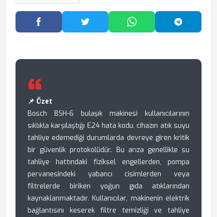
Facebook'ta Paylaş
Twitter'da Paylaş
WhatsApp'ta Paylaş
Telegram
📌 Özet
Bosch BSH-6 bulaşık makinesi kullanıcılarının
sıklıkla karşılaştığı E24 hata kodu, cihazın atık suyu
tahliye edemediği durumlarda devreye giren kritik
bir güvenlik protokolüdür. Bu arıza genellikle su
tahliye hattındaki fiziksel engellerden, pompa
pervanesindeki yabancı cisimlerden veya
filtrelerde biriken yoğun gıda atıklarından
kaynaklanmaktadır. Kullanıcılar, makinenin elektrik
bağlantısını keserek filtre temizliği ve tahliye