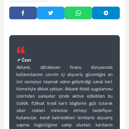
Facebook'ta Paylaş
Twitter'da Paylaş
WhatsApp'ta Paylaş
Telegram
📌 Özet
Akbank, dijitalleşen finans dünyasında
kullanıcılarının çevrim içi alışveriş güvenliğini en
üst seviyeye taşımak adına geliştirdiği sanal kart
hizmetiyle dikkat çekiyor. Akbank Mobil uygulaması
üzerinden saniyeler içinde aktive edilebilen bu
özellik, fiziksel kredi kartı bilgilerini gizli tutarak
siber riskleri minimize etmeyi hedefliyor.
Kullanıcılar, kendi belirledikleri limitlerle alışveriş
yapma özgürlüğüne sahip olurken, kartlarını