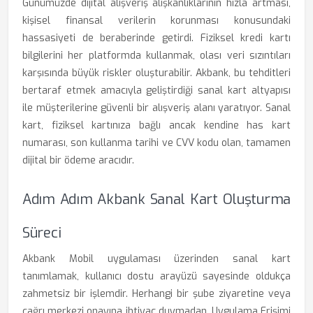
Günümüzde dijital alışveriş alışkanlıklarının hızla artması,
kişisel finansal verilerin korunması konusundaki
hassasiyeti de beraberinde getirdi. Fiziksel kredi kartı
bilgilerini her platformda kullanmak, olası veri sızıntıları
karşısında büyük riskler oluşturabilir. Akbank, bu tehditleri
bertaraf etmek amacıyla geliştirdiği sanal kart altyapısı
ile müşterilerine güvenli bir alışveriş alanı yaratıyor. Sanal
kart, fiziksel kartınıza bağlı ancak kendine has kart
numarası, son kullanma tarihi ve CVV kodu olan, tamamen
dijital bir ödeme aracıdır.
Adım Adım Akbank Sanal Kart Oluşturma
Süreci
Akbank Mobil uygulaması üzerinden sanal kart
tanımlamak, kullanıcı dostu arayüzü sayesinde oldukça
zahmetsiz bir işlemdir. Herhangi bir şube ziyaretine veya
çağrı merkezi onayına ihtiyaç duymadan, Uygulama Erişimi