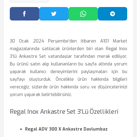
Facebook'ta Paylaş
Twitter'da Paylaş
WhatsApp'ta Paylaş
Telegram
30 Ocak 2024 Perşembe’den itibaren A101 Market
mağazalarında satılacak ürünlerden biri olan Regal Inox
3’lü Ankastre Set vatandaşlar tarafından merak ediliyor.
Bu ürünü satın alıp kullananların bu sayfa altında yorum
yaparak kullanıcı deneyimlerini paylaşmaları için bu
sayfayı oluşturduk. Öncelikle ürün hakkında bilgileri
vereceğiz, sizlerde ürün hakkında soru ve düşüncelerinizi
yorum yaparak belirtebilirsiniz.
Regal Inox Ankastre Set 3’lü Özellikleri
Regal ADV 300 X Ankastre Davlumbaz