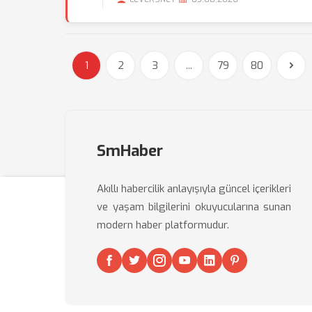
1
2
3
...
79
80
SmHaber
Akıllı habercilik anlayışıyla güncel içerikleri
ve yaşam bilgilerini okuyucularına sunan
modern haber platformudur.