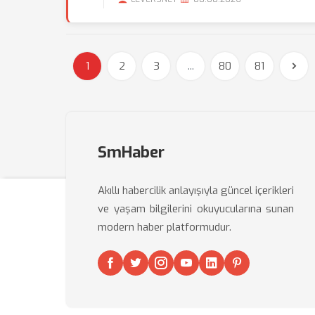
1
2
3
...
80
81
SmHaber
Akıllı habercilik anlayışıyla güncel içerikleri
ve yaşam bilgilerini okuyucularına sunan
modern haber platformudur.