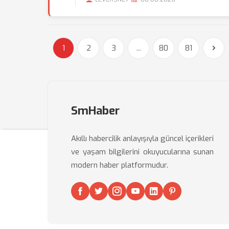
1
2
3
...
80
81
SmHaber
Akıllı habercilik anlayışıyla güncel içerikleri
ve yaşam bilgilerini okuyucularına sunan
modern haber platformudur.