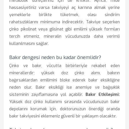
metabolik süreçleriniz için de kritiktir. Ayrıca, mide
hassasiyetiniz varsa takviyeyi aç karnına almak yerine
yemeklerle birlikte tüketmek, olası sindirim
rahatsızlıklarını minimuma indirecektir. Takviye seçerken
çinko pikolinat veya glisinat gibi emilimi yüksek formları
tercih etmeniz, mineralin vücudunuzda daha verimli
kullanılmasını sağlar.
Bakır dengesi neden bu kadar önemlidir?
Çinko ve bakır, vücutta birbirleriyle rekabet eden
minerallerdir; yüksek doz çinko alımı, bakırın
bağırsaklardan emilimini bloke ederek bakır eksikliğine
neden olur. Bakır eksikliği ise anemiye ve bağışıklık
sisteminin zayıflamasına yol açabilir.
Bakır Etkileşimi:
Yüksek doz çinko kullanımı sırasında vücudunuzun bakır
depolarını korumak için, doktorunuzun önerdiği oranda
bakır takviyesini eklemeniz güvenli bir yaklaşım olacaktır.