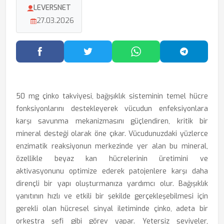
LEVERSNET
27.03.2026
Facebook'ta Paylaş
Twitter'da Paylaş
WhatsApp'ta Paylaş
Telegram
50 mg çinko takviyesi, bağışıklık sisteminin temel hücre
fonksiyonlarını destekleyerek vücudun enfeksiyonlara
karşı savunma mekanizmasını güçlendiren, kritik bir
mineral desteği olarak öne çıkar. Vücudunuzdaki yüzlerce
enzimatik reaksiyonun merkezinde yer alan bu mineral,
özellikle beyaz kan hücrelerinin üretimini ve
aktivasyonunu optimize ederek patojenlere karşı daha
dirençli bir yapı oluşturmanıza yardımcı olur. Bağışıklık
yanıtının hızlı ve etkili bir şekilde gerçekleşebilmesi için
gerekli olan hücresel sinyal iletiminde çinko, adeta bir
orkestra şefi gibi görev yapar. Yetersiz seviyeler,