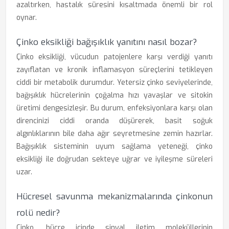
azaltırken, hastalık süresini kısaltmada önemli bir rol
oynar.
Çinko eksikliği bağışıklık yanıtını nasıl bozar?
Çinko eksikliği, vücudun patojenlere karşı verdiği yanıtı
zayıflatan ve kronik inflamasyon süreçlerini tetikleyen
ciddi bir metabolik durumdur. Yetersiz çinko seviyelerinde,
bağışıklık hücrelerinin çoğalma hızı yavaşlar ve sitokin
üretimi dengesizleşir. Bu durum, enfeksiyonlara karşı olan
direncinizi ciddi oranda düşürerek, basit soğuk
algınlıklarının bile daha ağır seyretmesine zemin hazırlar.
Bağışıklık sisteminin uyum sağlama yeteneği, çinko
eksikliği ile doğrudan sekteye uğrar ve iyileşme süreleri
uzar.
Hücresel savunma mekanizmalarında çinkonun
rolü nedir?
Çinko, hücre içinde sinyal iletim moleküllerinin