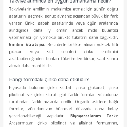
Takviye alımında en uygun zamanlama nedir?
Takviyelerin emilimini maksimize etmek için günün doğru
saatlerini seçmek, sonuç almanız açısından büyük bir fark
yaratır. Çinko, sabah saatlerinde veya öğün aralarında
alındığında daha iyi emilir, ancak mide bulantısı
yapmaması için yemekle birlikte tüketimi daha sağlıklıdır.
Emilim Stratejisi:
Besinlerle birlikte alınan yüksek lifli
gıdalar veya süt ürünleri çinko emilimini
azaltabileceğinden, bunları tüketimden birkaç saat sonra
almak daha mantıklıdır.
Hangi formdaki çinko daha etkilidir?
Piyasada bulunan çinko sülfat, çinko glukonat, çinko
pikolinat ve çinko sitrat gibi farklı formlar, vücudunuz
tarafından farklı hızlarda emilir. Organik asitlere bağlı
formlar, vücudunuzun hücresel düzeyde daha kolay
yararlanabileceği yapıdadır.
Biyoyararlanım Farkı:
Araştırmalar, çinko pikolinat ve glisinat formlarının,