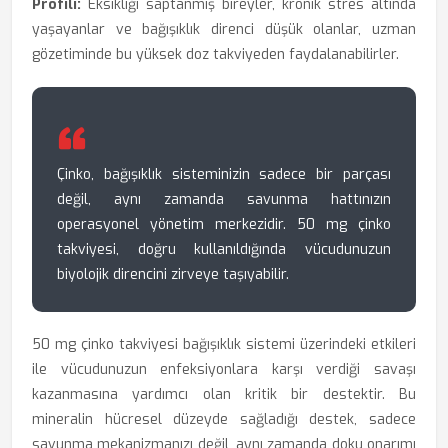
Profili:
Eksikliği saptanmış bireyler, kronik stres altında
yaşayanlar ve bağışıklık direnci düşük olanlar, uzman
gözetiminde bu yüksek doz takviyeden faydalanabilirler.
Çinko, bağışıklık sisteminizin sadece bir parçası
değil, aynı zamanda savunma hattınızın
operasyonel yönetim merkezidir. 50 mg çinko
takviyesi, doğru kullanıldığında vücudunuzun
biyolojik direncini zirveye taşıyabilir.
50 mg çinko takviyesi bağışıklık sistemi üzerindeki etkileri
ile vücudunuzun enfeksiyonlara karşı verdiği savaşı
kazanmasına yardımcı olan kritik bir destektir. Bu
mineralin hücresel düzeyde sağladığı destek, sadece
savunma mekanizmanızı değil, aynı zamanda doku onarımı