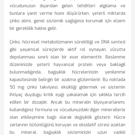
vücudunuzun dışarıdan gelen tehditleri algılama ve
bunlara yanıt verme hızını düşürürken, yeterli miktarda
çinko alımı, genel sistemik sağlığınızı korumak için elzem
bir gereklilik haline gelir.
Çinko, hücresel metabolizmanın sürekliliği ve DNA sentezi
gibi yaşamsal süreçlerde aktif rol oynayan, vücutta
depolanması sınırlı olan bir eser elementtir. Beslenme
düzeninizde yeterli hayvansal protein veya baklagil
bulunmadığında, bağışıklık hücrelerinizin yenilenme
kapasitesinde belirgin bir azalma gözlemlenir. Bu noktada
50 mg çinko takviyesi, eksikliği gidermek ve sistemin
ihtiyaç duyduğu kritik eşiği yakalamak için sıklıkla tercih
edilen bir dozajdır. Ancak bu mineralin biyoyararlanımı,
kullandığınız formuna ve vücudunuzdaki diğer minerallerle
olan etkileşimine bağlı olarak değişiklik gösterir. Hücre
zarlarının bütünlüğünü koruyan ve oksidatif stresi azaltan
bu mineral, bağışıklık sisteminizin uzun vadeli